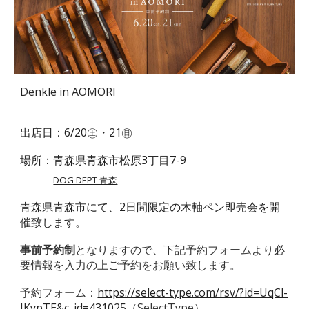
Denkle in AOMORI
出店日：
6
/
20㊏・21㊐
場所：
青森県青森市松原3丁目7-9
DOG DEPT 青森
青森県青森市にて、2日間限定の木軸ペン即売会を開
催致します。
事前予約制
となります
ので、下記予約フォームより必
要情報を入力の上ご予約をお願い致します。
予約フォーム：
https://select-type.com/rsv/?id=UqCl-
IKypTE&c_id=431025
（SelectType）