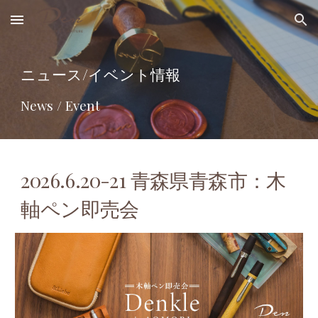
Skip to main content
Skip to navigation
ニュース/イベント情報
News / Event
2026.
6
.2
0
-2
1
青森県青森
市：木
軸ペン即売会