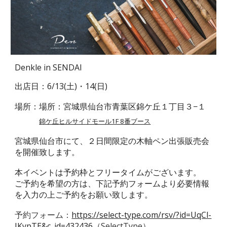
Denkle in SENDAI
出店日：
6
/
1
3(土)・
1
4(日)
場所：
場所：宮城県仙台市青葉区錦ケ丘１丁目３−１
錦ケ丘ヒルサイドモール1F 8番ブース
宮城県仙台市
にて、２日間限定の木軸ペン出張販売会
を開催致します。
本イベントは予約枠とフリータイムがございます。
ご予約を希望の方は、下記予約フォームより必要情報
を入力の上ご予約をお願い致します。
予約フォーム：
https://select-type.com/rsv/?id=UqCl-
IKypTE&c_id=432436
（SelectType）