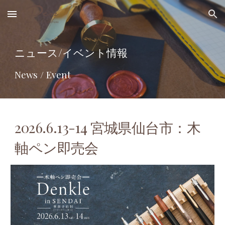
Skip to main content
Skip to navigation
ニュース/イベント情報
News / Event
2026.
6
.
1
3-
1
4
宮城
県
仙台
市：木
軸ペン即売会